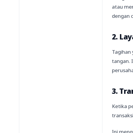
atau men
dengan c
2. La
Tagihan 
tangan. 
perusah
3. Tr
Ketika p
transaks
Ini meng