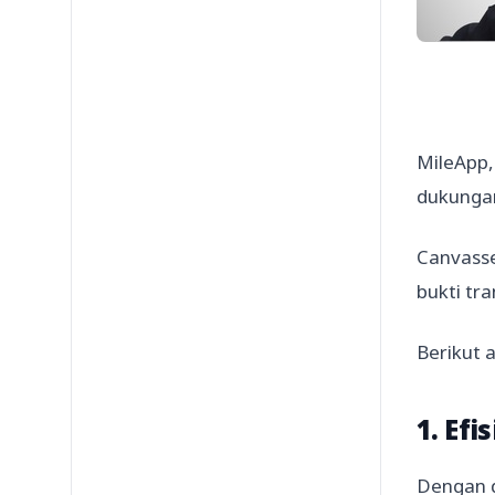
MileApp
dukungan
Canvasse
bukti tra
Berikut 
1. Ef
Dengan d