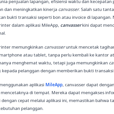
nia penjualan lapangan, efisiensi waktu dan kecepata
n dan meningkatkan kinerja
canvasser
. Salah satu tant
an bukti transaksi seperti bon atau invoice di lapang
rinter dalam aplikasi MileApp,
canvasser
kini dapat menc
al.
printer memungkinkan
canvasser
untuk mencetak tagihan
smartphone atau tablet, tanpa perlu kembali ke kantor
k hanya menghemat waktu, tetapi juga memungkinkan
ca
ik kepada pelanggan dengan memberikan bukti transaksi
menggunakan aplikasi
MileApp
, canvasser dapat denga
mencetaknya di tempat. Mereka dapat mengakses infor
i dengan cepat melalui aplikasi ini, memastikan bahwa ta
kebutuhan pelanggan.