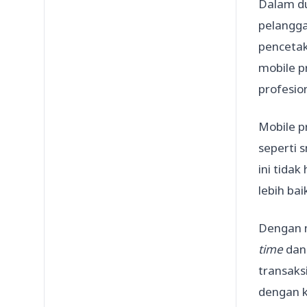
Dalam du
pelangga
pencetak
mobile p
profesion
Mobile 
seperti 
ini tida
lebih ba
Dengan 
time
dan 
transaks
dengan 