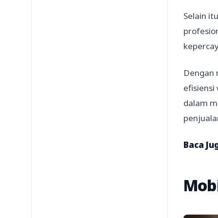
Selain i
profesio
kepercay
Dengan m
efisiens
dalam me
penjuala
Baca Ju
Mobi