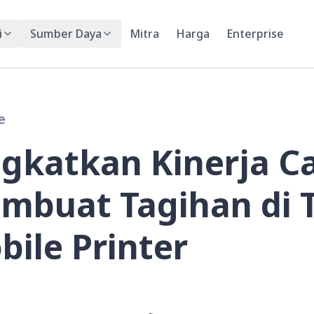
i
Sumber Daya
Mitra
Harga
Enterprise
e
ngkatkan Kinerja C
mbuat Tagihan di 
bile Printer