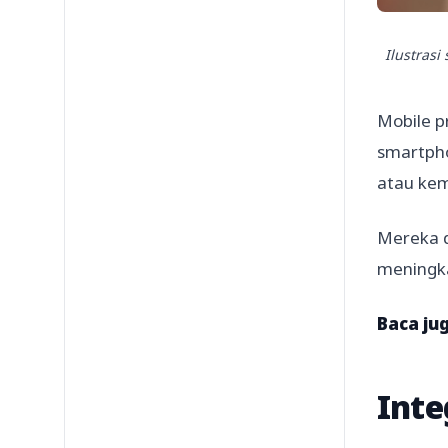
Ilustras
Mobile p
smartpho
atau kem
Mereka d
meningk
Baca jug
Inte