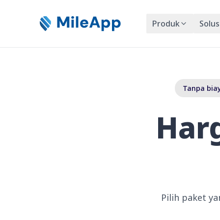
Produk
Solus
Tanpa biay
Harg
Pilih paket y