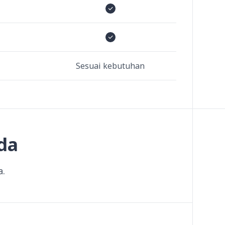
Sesuai kebutuhan
da
a.