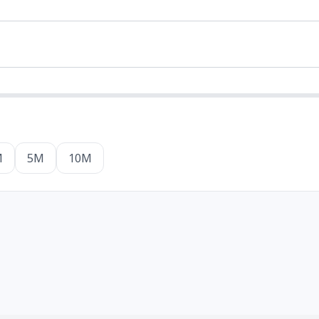
M
5M
10M