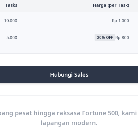
Tasks
Harga (per Task)
10.000
Rp 1.000
5.000
Rp 800
20
% OFF
Hubungi Sales
ang pesat hingga raksasa Fortune 500, kami
lapangan modern.