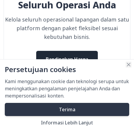
Seluruh Operasi Anda
Kelola seluruh operasional lapangan dalam satu
platform dengan paket fleksibel sesuai
kebutuhan bisnis.
Bandingkan Harga
Persetujuan cookies
Kami menggunakan cookie dan teknologi serupa untuk
meningkatkan pengalaman penjelajahan Anda dan
mempersonalisasi konten.
Dipercaya oleh Pemimpin
Terima
Operasi, dari Perusahaan
Informasi Lebih Lanjut
hingga Inovator