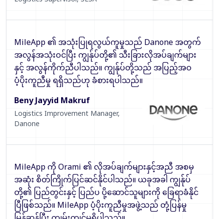
MileApp ၏ အသုံးပြုရလွယ်ကူမှုသည် Danone အတွက်
အလွန်အသုံးဝင်ပြီး ကျွန်ုပ်တို့၏ သီးခြားလိုအပ်ချက်များ
နှင့် အလွန်ကိုက်ညီပါသည်။ ကျွန်ုပ်တို့သည် အပြည့်အဝ
ပံ့ပိုးကူညီမှု ရရှိသည်ဟု ခံစားရပါသည်။
Beny Jayyid Makruf
Logistics Improvement Manager
,
Danone
MileApp ကို Orami ၏ လိုအပ်ချက်များနှင့်အညီ အစမှ
အဆုံး စိတ်ကြိုက်ပြင်ဆင်နိုင်ပါသည်။ ယခုအခါ ကျွန်ုပ်
တို့၏ ပြည်တွင်းနှင့် ပြည်ပ ပို့ဆောင်သူများကို ခြေရာခံနိုင်
ပြီဖြစ်သည်။ MileApp ပံ့ပိုးကူညီမှုအဖွဲ့သည် တုံ့ပြန်မှု
မြန်ဆန်ပြီး ကျွမ်းကျင်မှုရှိပါသည်။