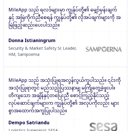
MileApp သည် ရလဒ်များမှာ ကျွန်ုပ်တို့၏ မျှော်မှန်းချက်
နှင့် အမြဲကိုက်ညီစေရန် ကျွန်ုပ်တို့၏ လိုအပ်ချက်များကို အ
မြဲဖြည့်ဆည်းပေးပါသည်။
Donna Istianingrum
Security & Market Safety Sr. Leader,
HM
,
Sampoerna
MileApp သည် အသုံးပြုရအလွန်လွယ်ကူပါသည်။ ၎င်းကို
အသုံးပြုရာတွင် မည်သည့်ပြဿနာမျှ မကြုံတွေ့ခဲ့ဖူးပါ။
တိကျသော အချိန်နှင့်တပြေးညီ စောင့်ကြည့်နိုင်သည့်
လုပ်ဆောင်ချက်များက ကျွန်ုပ်တို့၏ အလုပ်ကိုလည်း များ
စွာအထောက်အကူပြုပါသည်။
Dempo Satriandu
Logistics Supervisor
,
SESA