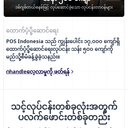
ဒစ်ဂျစ်တယ်စနစ်ဖြင့် လုပ်ဆောင်ခဲ့သော လုပ်ငန်းတာဝန်များ
ထောက်ပံ့ပို့ဆောင်ရေး
POS Indonesia သည် ကျွန်းပေါင်း ၁၇,၀၀၀ ကျော်ရှိ
ထောက်ပံ့ပို့ဆောင်ရေးလုပ်ငန်း သန်း ၅၀၀ ကျော်ကို
မည်သို့စီမံခန့်ခွဲခဲ့သနည်း။
ဂhandleလေ့လာမှုကို ဖတ်ရန်
သင့်လုပ်ငန်းတစ်ခုလုံးအတွက်
ပလက်ဖောင်းတစ်ခုတည်း