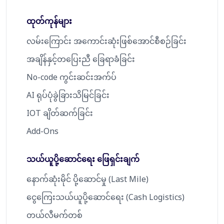
ထုတ်ကုန်များ
လမ်းကြောင်း အကောင်းဆုံးဖြစ်အောင်စီစဉ်ခြင်း
အချိန်နှင့်တပြေးညီ ခြေရာခံခြင်း
No-code ကွင်းဆင်းအက်ပ်
AI ရုပ်ပုံခွဲခြားသိမြင်ခြင်း
IOT ချိတ်ဆက်ခြင်း
Add-Ons
သယ်ယူပို့ဆောင်ရေး ဖြေရှင်းချက်
နောက်ဆုံးမိုင် ပို့ဆောင်မှု (Last Mile)
ငွေကြေးသယ်ယူပို့ဆောင်ရေး (Cash Logistics)
တယ်လီမက်တစ်