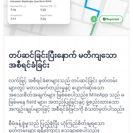
တပ်ဆင်ခြင်းပြီးနောက် မတိကျသော
အစီရင်ခံခြင်း
လက်ဖြင့် အစီရင်ခံစာများသည် တပ်ဆင်ခြင်း မှတ်တမ်း
များတွင် မတသမတ်တည်းမှုနှင့် ပျောက်ဆုံးသော
အသေးစိတ်အချက်များ ဖြစ်စေပါသည်။ MileApp သည် မ
ဖြစ်မနေ field များ၊ အတည်ပြုခြင်းနှင့် ဖွဲ့စည်းထားသော
အကျဉ်းချုပ်များဖြင့် အစီရင်ခံခြင်းကို စံသတ်မှတ်ပါသည်။
စီမံခန့်ခွဲမှုသည် ပြည့်စုံပြီး ယုံကြည်စိတ်ချရသော
မှတ်တမ်းများ ရရှိကြောင်း သေချာစေပါသည်။