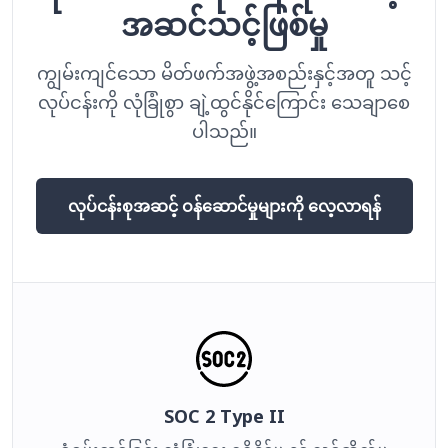
အဆင်သင့်ဖြစ်မှု
ကျွမ်းကျင်သော မိတ်ဖက်အဖွဲ့အစည်းနှင့်အတူ သင့်
လုပ်ငန်းကို လုံခြုံစွာ ချဲ့ထွင်နိုင်ကြောင်း သေချာစေ
ပါသည်။
လုပ်ငန်းစုအဆင့် ဝန်ဆောင်မှုများကို လေ့လာရန်
SOC 2 Type II