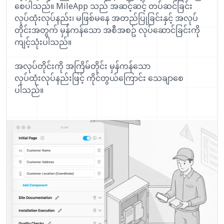
စေပါသည်။ MileApp သည် အဆင့်ဆင့် တပ်ဆင်ခြင်း
လုပ်ထုံးလုပ်နည်း၊ မဖြစ်မနေ အတည်ပြုခြင်းနှင့် အလုပ်
တိုင်းအတွက် မှန်ကန်သော အစီအစဥ် လုပ်ဆောင်ခြင်းကို
ကျင့်သုံးပါသည်။
အလုပ်တိုင်းကို အကြိမ်တိုင်း မှန်ကန်သော
လုပ်ထုံးလုပ်နည်းဖြင့် ကိုင်တွယ်ကြောင်း သေချာစေ
ပါသည်။