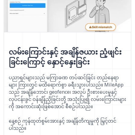
လမ်းကြောင်းနှင့် အချိန်ဇယား ညံ့ဖျင်း
ခြင်းကြောင့် နှောင့်နှေးခြင်း
ပညာရှင်များသည် မကြာခဏ တပ်ဆင်ခြင်း တည်နေရာ
များ ကြားတွင် မထိရောက်စွာ ခရီးသွားပါသည်။ MileApp
သည် အချိန်ဘောင်၊ geofence၊ အလုပ် ဦးစားပေးမှုနှင့်
လုပ်ငန်းခွင် ဝန်ချိန်ညှိခြင်းတို့ အသုံးပြု၍ လမ်းကြောင်းများ
ကို အကောင်းဆုံးဖြစ်အောင် စီစဉ်ပါသည်။
နေ့စဉ် ကုန်ထုတ်စွမ်းအားနှင့် အချိန်တိကျမှုကို မြှင့်တင်
ပါသည်။