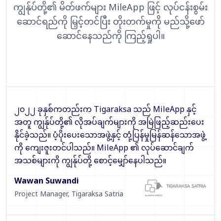
ကျွန်ုပ်တို့၏ မိတ်ဖက်များ MileApp ဖြင့် လုပ်ငန်းစွမ်း
ဆောင်ရည်ကို မြှင့်တင်ပြီး တိုးတက်မှုကို မည်သို့ဖော်
ဆောင်နေသည်ကို ကြည့်ရှုပါ။
၂၀၂၂ ခုနှစ်ကတည်းက Tigaraksa သည် MileApp နှင့်
အတူ ကျွန်ုပ်တို့၏ လိုအပ်ချက်များကို အမြဲဖြည့်ဆည်းပေး
နိုင်ခဲ့သည်။ ပံ့ပိုးပေးသောအဖွဲ့နှင့် တုံ့ပြန်မှုမြန်ဆန်သောအဖွဲ့
ကို ကျေးဇူးတင်ပါသည်။ MileApp ၏ လုပ်ဆောင်ချက်
အသစ်များကို ကျွန်ုပ်တို့ စောင့်မျှော်နေပါသည်။
Wawan Suwandi
Project Manager
,
Tigaraksa Satria