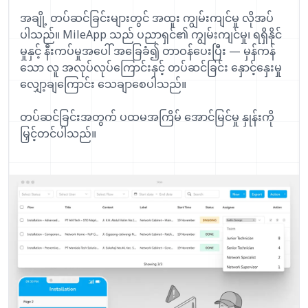
အချို့ တပ်ဆင်ခြင်းများတွင် အထူး ကျွမ်းကျင်မှု လိုအပ်
ပါသည်။ MileApp သည် ပညာရှင်၏ ကျွမ်းကျင်မှု၊ ရရှိနိုင်
မှုနှင့် နီးကပ်မှုအပေါ် အခြေခံ၍ တာဝန်ပေးပြီး — မှန်ကန်
သော လူ အလုပ်လုပ်ကြောင်းနှင့် တပ်ဆင်ခြင်း နှောင့်နှေးမှု
လျှော့ချကြောင်း သေချာစေပါသည်။
တပ်ဆင်ခြင်းအတွက် ပထမအကြိမ် အောင်မြင်မှု နှုန်းကို
မြှင့်တင်ပါသည်။