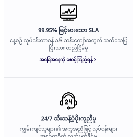
99.95% မြင့်မားသော SLA
နေ့စဉ် လုပ်ငန်းတာဝန် ၁.၆ သန်းကျော်အတွက် သက်သေပြ
ပြီးသား တည်ငြိမ်မှု
အခြေအနေကို စောင့်ကြည့်ရန်
24/7 သီးသန့်ပံ့ပိုးကူညီမှု
ကျွမ်းကျင်သူများ၏ အကူအညီဖြင့် လုပ်ငန်းများ
အစဉ်တစိုက် လည်ပတ်နိုင်မှု