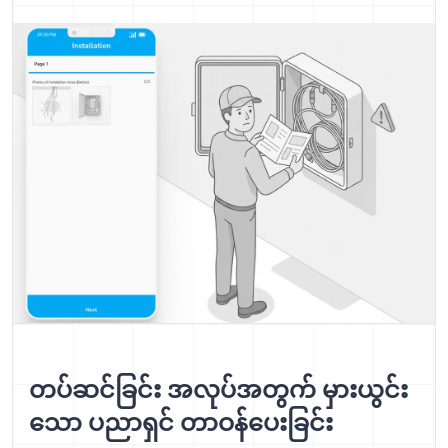
တပ်ဆင်ခြင်း အလုပ်အတွက် မှားယွင်း
သော ပညာရှင် တာဝန်ပေးခြင်း