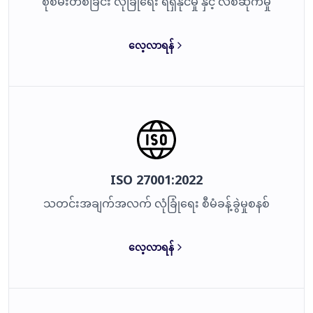
စုံစမ်းတစ်ခြင်း လုံခြုံရေး ရရှိနိုင်မှု နှင့် လစ်ဆိုက်မှု
လေ့လာရန်
ISO 27001:2022
သတင်းအချက်အလက် လုံခြုံရေး စီမံခန့်ခွဲမှုစနစ်
လေ့လာရန်