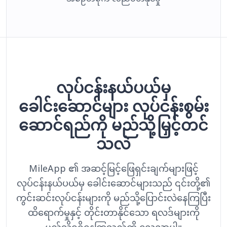
လုပ်ငန်းနယ်ပယ်မှ
ခေါင်းဆောင်များ လုပ်ငန်းစွမ်း
ဆောင်ရည်ကို မည်သို့မြှင့်တင်
သလဲ
MileApp ၏ အဆင့်မြင့်ဖြေရှင်းချက်များဖြင့်
လုပ်ငန်းနယ်ပယ်မှ ခေါင်းဆောင်များသည် ၎င်းတို့၏
ကွင်းဆင်းလုပ်ငန်းများကို မည်သို့ပြောင်းလဲနေကြပြီး
ထိရောက်မှုနှင့် တိုင်းတာနိုင်သော ရလဒ်များကို