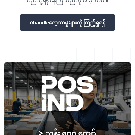
မည်သို့ရရှိနေကြသည်ကို လေ့လာပါ။
ဂhandleလေ့လာမှုများကို ကြည့်ရှုရန်
> သန်း ၅၀၀ ကျော်