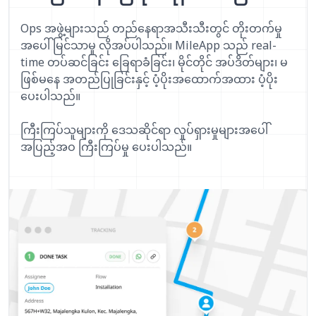
Ops အဖွဲ့များသည် တည်နေရာအသီးသီးတွင် တိုးတက်မှု
အပေါ် မြင်သာမှု လိုအပ်ပါသည်။ MileApp သည် real-
time တပ်ဆင်ခြင်း ခြေရာခံခြင်း၊ မိုင်တိုင် အပ်ဒိတ်များ၊ မ
ဖြစ်မနေ အတည်ပြုခြင်းနှင့် ပံ့ပိုးအထောက်အထား ပံ့ပိုး
ပေးပါသည်။
ကြီးကြပ်သူများကို ဒေသဆိုင်ရာ လှုပ်ရှားမှုများအပေါ်
အပြည့်အဝ ကြီးကြပ်မှု ပေးပါသည်။