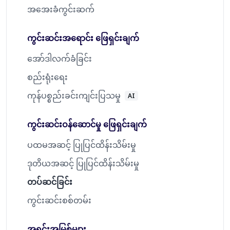
အအေးခံကွင်းဆက်
ကွင်းဆင်းအရောင်း ဖြေရှင်းချက်
အော်ဒါလက်ခံခြင်း
စည်းရုံးရေး
ကုန်ပစ္စည်းခင်းကျင်းပြသမှု
AI
ကွင်းဆင်းဝန်ဆောင်မှု ဖြေရှင်းချက်
ပထမအဆင့် ပြုပြင်ထိန်းသိမ်းမှု
ဒုတိယအဆင့် ပြုပြင်ထိန်းသိမ်းမှု
တပ်ဆင်ခြင်း
ကွင်းဆင်းစစ်တမ်း
အရင်းအမြစ်များ