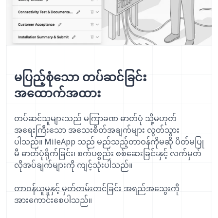
မပြည့်စုံသော တပ်ဆင်ခြင်း
အထောက်အထား
တပ်ဆင်သူများသည် မကြာခဏ ဓာတ်ပုံ သို့မဟုတ်
အရေးကြီးသော အသေးစိတ်အချက်များ လွတ်သွား
ပါသည်။ MileApp သည် မည်သည့်တာဝန်ကိုမဆို ပိတ်မပြု
မီ ဓာတ်ပုံရိုက်ခြင်း၊ စက်ပစ္စည်း စစ်ဆေးခြင်းနှင့် လက်မှတ်
လိုအပ်ချက်များကို ကျင့်သုံးပါသည်။
တာဝန်ယူမှုနှင့် မှတ်တမ်းတင်ခြင်း အရည်အသွေးကို
အားကောင်းစေပါသည်။