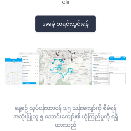
ပါ။
အခမဲ့ စာရင်းသွင်းရန်
နေ့စဉ် လုပ်ငန်းတာဝန် ၁.၅ သန်းကျော်ကို စီမံရန်
အသုံးပြုသူ ၅ သောင်းကျော်၏ ယုံကြည်မှုကို ရရှိ
ထားသည်