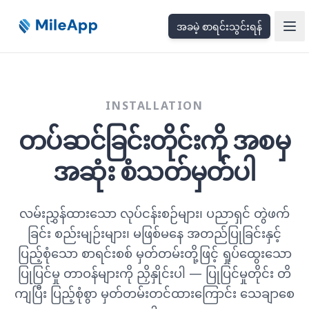
အခမဲ့ စာရင်းသွင်းရန်
Ope
INSTALLATION
တပ်ဆင်ခြင်းတိုင်းကို အစမှ
အဆုံး စံသတ်မှတ်ပါ
လမ်းညွှန်ထားသော လုပ်ငန်းစဉ်များ၊ ပညာရှင် တွဲဖက်
ခြင်း စည်းမျဉ်းများ၊ မဖြစ်မနေ အတည်ပြုခြင်းနှင့်
ပြည့်စုံသော စာရင်းစစ် မှတ်တမ်းတို့ဖြင့် ရှုပ်ထွေးသော
ပြုပြင်မှု တာဝန်များကို ညှိနှိုင်းပါ — ပြုပြင်မှုတိုင်း တိ
ကျပြီး ပြည့်စုံစွာ မှတ်တမ်းတင်ထားကြောင်း သေချာစေ