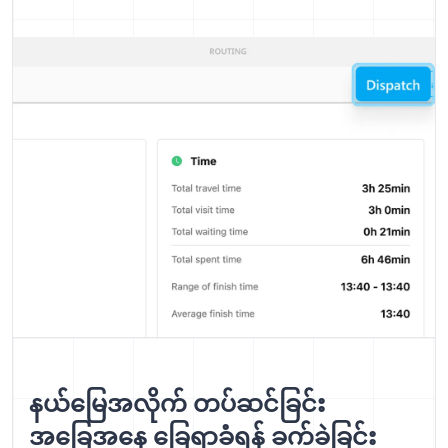
နယ်မြေအလိုက် တပ်ဆင်ခြင်း
အခြေအနေ ခြေရာခံရန် ခက်ခဲခြင်း