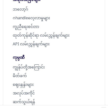
ဘလော့ဂ်
ဂhandleလေ့လာမှုများ
ကူညီရေးစင်တာ
ထုတ်ကုန်ဆိုင်ရာ လမ်းညွှန်ချက်များ
API လမ်းညွှန်ချက်များ
ကုမ္ပဏီ
ကျွန်ုပ်တို့အကြောင်း
မိတ်ဖက်
ဈေးနှုန်းများ
အလုပ်အကိုင်
ဆက်သွယ်ရန်