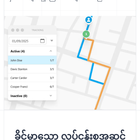
ခိုင်မာသော လုပ်ငန်းစုအဆင့်