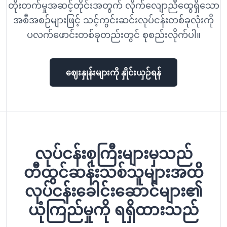
တိုးတက်မှုအဆင့်တိုင်းအတွက် လိုက်လျောညီထွေရှိသော
အစီအစဉ်များဖြင့် သင့်ကွင်းဆင်းလုပ်ငန်းတစ်ခုလုံးကို
ပလက်ဖောင်းတစ်ခုတည်းတွင် စုစည်းလိုက်ပါ။
ဈေးနှုန်းများကို နှိုင်းယှဉ်ရန်
လုပ်ငန်းစုကြီးများမှသည်
တီထွင်ဆန်းသစ်သူများအထိ
လုပ်ငန်းခေါင်းဆောင်များ၏
ယုံကြည်မှုကို ရရှိထားသည်