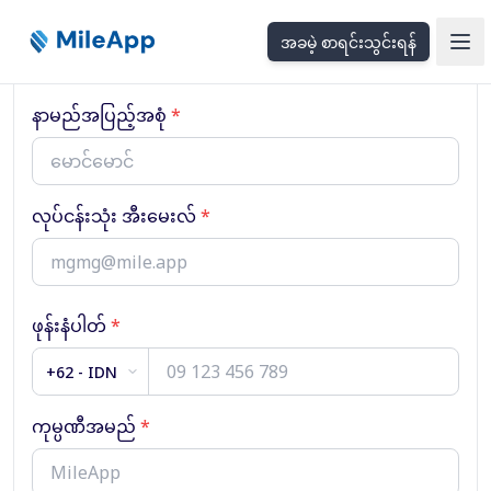
အခမဲ့ စာရင်းသွင်းရန်
Ope
နာမည်အပြည့်အစုံ
*
လုပ်ငန်းသုံး အီးမေးလ်
*
ဖုန်းနံပါတ်
*
+62 - IDN
ကုမ္ပဏီအမည်
*