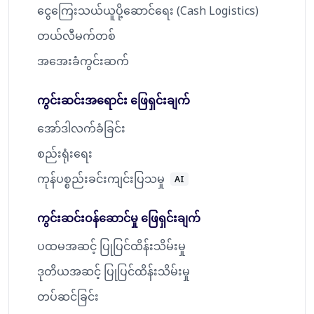
ငွေကြေးသယ်ယူပို့ဆောင်ရေး (Cash Logistics)
တယ်လီမက်တစ်
အအေးခံကွင်းဆက်
ကွင်းဆင်းအရောင်း ဖြေရှင်းချက်
အော်ဒါလက်ခံခြင်း
စည်းရုံးရေး
ကုန်ပစ္စည်းခင်းကျင်းပြသမှု
AI
ကွင်းဆင်းဝန်ဆောင်မှု ဖြေရှင်းချက်
ပထမအဆင့် ပြုပြင်ထိန်းသိမ်းမှု
ဒုတိယအဆင့် ပြုပြင်ထိန်းသိမ်းမှု
တပ်ဆင်ခြင်း