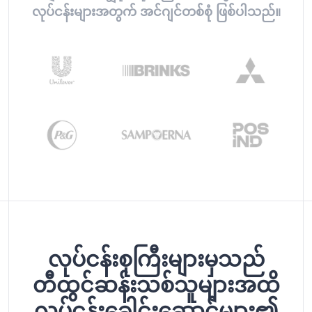
လုပ်ငန်းများအတွက် အင်ဂျင်တစ်စုံ ဖြစ်ပါသည်။
လုပ်ငန်းစုကြီးများမှသည်
တီထွင်ဆန်းသစ်သူများအထိ
လုပ်ငန်းခေါင်းဆောင်များ၏