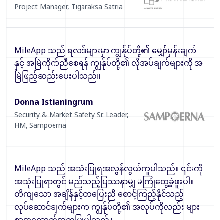
Project Manager
,
Tigaraksa Satria
MileApp သည် ရလဒ်များမှာ ကျွန်ုပ်တို့၏ မျှော်မှန်းချက်
နှင့် အမြဲကိုက်ညီစေရန် ကျွန်ုပ်တို့၏ လိုအပ်ချက်များကို အ
မြဲဖြည့်ဆည်းပေးပါသည်။
Donna Istianingrum
Security & Market Safety Sr. Leader,
HM
,
Sampoerna
MileApp သည် အသုံးပြုရအလွန်လွယ်ကူပါသည်။ ၎င်းကို
အသုံးပြုရာတွင် မည်သည့်ပြဿနာမျှ မကြုံတွေ့ခဲ့ဖူးပါ။
တိကျသော အချိန်နှင့်တပြေးညီ စောင့်ကြည့်နိုင်သည့်
လုပ်ဆောင်ချက်များက ကျွန်ုပ်တို့၏ အလုပ်ကိုလည်း များ
စွာအထောက်အကူပြုပါသည်။