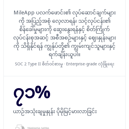
MileApp ပလက်ဖောင်း၏ လုပ်ဆောင်ချက်များ
ကို အပြည့်အစုံ လေ့လာရန်၊ သင့်လုပ်ငန်း၏
စိန်ခေါ်မှုများကို ဆွေးနွေးရန်နှင့် စိတ်ကြိုက်
လုပ်ငန်းစုအဆင့် အစီအစဉ်များနှင့် ဈေးနှုန်းများ
ကို သိရှိနိုင်ရန် ကျွန်ုပ်တို့၏ ကျွမ်းကျင်သူများနှင့်
ရက်ချိန်းယူပါ။
SOC 2 Type II စိတ်ဝင်စားမှု · Enterprise-grade လုံခြုံရေး
၇၁%
ယာဉ်အသုံးချမှုနှုန်း ပိုမိုမြင့်မားလာခြင်း