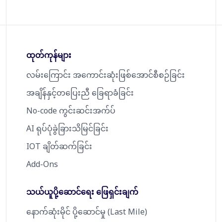
ထုတ်ကုန်များ
လမ်းကြောင်း အကောင်းဆုံးဖြစ်အောင်စီစဉ်ခြင်း
အချိန်နှင့်တပြေးညီ ခြေရာခံခြင်း
No-code ကွင်းဆင်းအက်ပ်
AI ရုပ်ပုံခွဲခြားသိမြင်ခြင်း
IOT ချိတ်ဆက်ခြင်း
Add-Ons
သယ်ယူပို့ဆောင်ရေး ဖြေရှင်းချက်
နောက်ဆုံးမိုင် ပို့ဆောင်မှု (Last Mile)