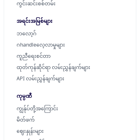
ကွင်းဆင်းစစ်တမ်း
အရင်းအမြစ်များ
ဘလော့ဂ်
ဂhandleလေ့လာမှုများ
ကူညီရေးစင်တာ
ထုတ်ကုန်ဆိုင်ရာ လမ်းညွှန်ချက်များ
API လမ်းညွှန်ချက်များ
ကုမ္ပဏီ
ကျွန်ုပ်တို့အကြောင်း
မိတ်ဖက်
ဈေးနှုန်းများ