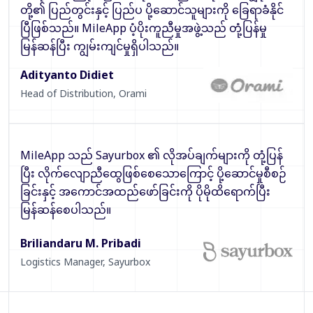
တို့၏ ပြည်တွင်းနှင့် ပြည်ပ ပို့ဆောင်သူများကို ခြေရာခံနိုင်
ပြီဖြစ်သည်။ MileApp ပံ့ပိုးကူညီမှုအဖွဲ့သည် တုံ့ပြန်မှု
မြန်ဆန်ပြီး ကျွမ်းကျင်မှုရှိပါသည်။
Adityanto Didiet
Head of Distribution
,
Orami
MileApp သည် Sayurbox ၏ လိုအပ်ချက်များကို တုံ့ပြန်
ပြီး လိုက်လျောညီထွေဖြစ်စေသောကြောင့် ပို့ဆောင်မှုစီစဉ်
ခြင်းနှင့် အကောင်အထည်ဖော်ခြင်းကို ပိုမိုထိရောက်ပြီး
မြန်ဆန်စေပါသည်။
Briliandaru M. Pribadi
Logistics Manager
,
Sayurbox