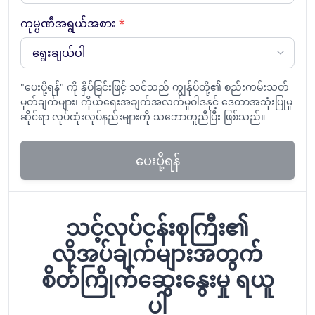
ကုမ္ပဏီအရွယ်အစား
*
"ပေးပို့ရန်" ကို နှိပ်ခြင်းဖြင့် သင်သည် ကျွန်ုပ်တို့၏ စည်းကမ်းသတ်
မှတ်ချက်များ၊ ကိုယ်ရေးအချက်အလက်မူဝါဒနှင့် ဒေတာအသုံးပြုမှု
ဆိုင်ရာ လုပ်ထုံးလုပ်နည်းများကို သဘောတူညီပြီး ဖြစ်သည်။
ပေးပို့ရန်
သင့်လုပ်ငန်းစုကြီး၏
လိုအပ်ချက်များအတွက်
စိတ်ကြိုက်ဆွေးနွေးမှု ရယူ
ပါ