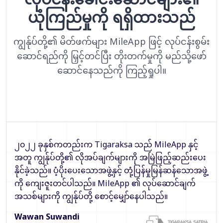
ယုံကြည်မှုကို ရရှိထားသည်
ကျွန်ုပ်တို့၏ မိတ်ဖက်များ MileApp ဖြင့် လုပ်ငန်းစွမ်း
ဆောင်ရည်ကို မြှင့်တင်ပြီး တိုးတက်မှုကို မည်သို့ဖော်
ဆောင်နေသည်ကို ကြည့်ရှုပါ။
၂၀၂၂ ခုနှစ်ကတည်းက Tigaraksa သည် MileApp နှင့်
အတူ ကျွန်ုပ်တို့၏ လိုအပ်ချက်များကို အမြဲဖြည့်ဆည်းပေး
နိုင်ခဲ့သည်။ ပံ့ပိုးပေးသောအဖွဲ့နှင့် တုံ့ပြန်မှုမြန်ဆန်သောအဖွဲ့
ကို ကျေးဇူးတင်ပါသည်။ MileApp ၏ လုပ်ဆောင်ချက်
အသစ်များကို ကျွန်ုပ်တို့ စောင့်မျှော်နေပါသည်။
Wawan Suwandi