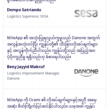
Dempo Satriandu
Logistics Supervisor
,
SESA
MileApp ၏ အသုံးပြုရလွယ်ကူမှုသည် Danone အတွက်
အလွန်အသုံးဝင်ပြီး ကျွန်ုပ်တို့၏ သီးခြားလိုအပ်ချက်များ
နှင့် အလွန်ကိုက်ညီပါသည်။ ကျွန်ုပ်တို့သည် အပြည့်အဝ
ပံ့ပိုးကူညီမှု ရရှိသည်ဟု ခံစားရပါသည်။
Beny Jayyid Makruf
Logistics Improvement Manager
,
Danone
MileApp ကို Orami ၏ လိုအပ်ချက်များနှင့်အညီ အစမှ
အဆုံး စိတ်ကြိုက်ပြင်ဆင်နိုင်ပါသည်။ ယခုအခါ ကျွန်ုပ်