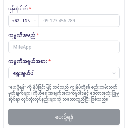
ဖုန်းနံပါတ်
*
+62 - IDN
ကုမ္ပဏီအမည်
*
ကုမ္ပဏီအရွယ်အစား
*
"ပေးပို့ရန်" ကို နှိပ်ခြင်းဖြင့် သင်သည် ကျွန်ုပ်တို့၏ စည်းကမ်းသတ်
မှတ်ချက်များ၊ ကိုယ်ရေးအချက်အလက်မူဝါဒနှင့် ဒေတာအသုံးပြုမှု
ဆိုင်ရာ လုပ်ထုံးလုပ်နည်းများကို သဘောတူညီပြီး ဖြစ်သည်။
ပေးပို့ရန်