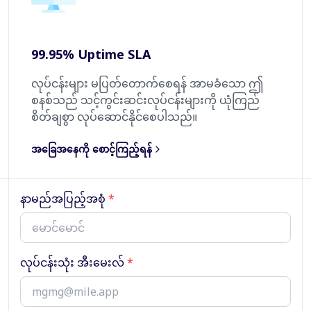
99.95% Uptime SLA
လုပ်ငန်းများ မပြတ်တောက်စေရန် အာမခံသော ဤ
စနစ်သည် သင့်ကွင်းဆင်းလုပ်ငန်းများကို ယုံကြည်
စိတ်ချစွာ လုပ်ဆောင်နိုင်စေပါသည်။
အခြေအနေကို စောင့်ကြည့်ရန်
နာမည်အပြည့်အစုံ
*
လုပ်ငန်းသုံး အီးမေးလ်
*