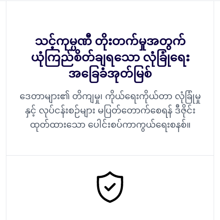
သင့်ကုမ္ပဏီ တိုးတက်မှုအတွက်
ယုံကြည်စိတ်ချရသော လုံခြုံရေး
အခြေခံအုတ်မြစ်
ဒေတာများ၏ တိကျမှု၊ ကိုယ်ရေးကိုယ်တာ လုံခြုံမှု
နှင့် လုပ်ငန်းစဉ်များ မပြတ်တောက်စေရန် ဒီဇိုင်း
ထုတ်ထားသော ပေါင်းစပ်ကာကွယ်ရေးစနစ်။