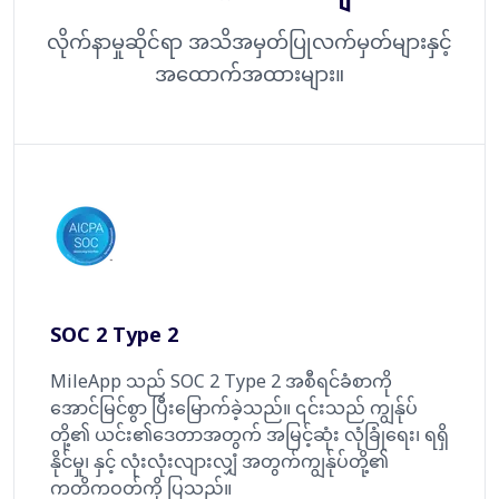
လိုက်နာမှုဆိုင်ရာ အသိအမှတ်ပြုလက်မှတ်များနှင့်
အထောက်အထားများ။
SOC 2 Type 2
MileApp သည် SOC 2 Type 2 အစီရင်ခံစာကို
အောင်မြင်စွာ ပြီးမြောက်ခဲ့သည်။ ၎င်းသည် ကျွန်ုပ်
တို့၏ ယင်း၏ဒေတာအတွက် အမြင့်ဆုံး လုံခြုံရေး၊ ရရှိ
နိုင်မှု၊ နှင့် လုံးလုံးလျားလျှံ အတွက်ကျွန်ုပ်တို့၏
ကတိကဝတ်ကို ပြသည်။