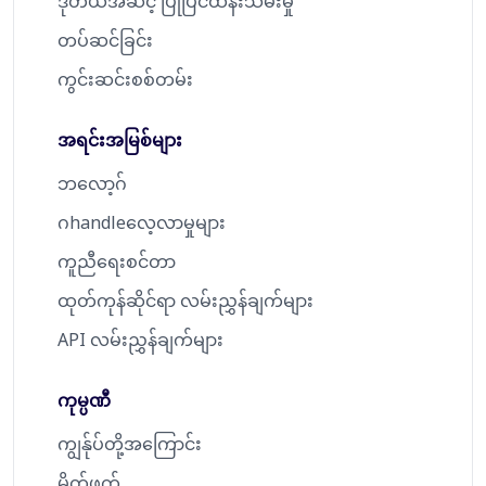
ဒုတိယအဆင့် ပြုပြင်ထိန်းသိမ်းမှု
တပ်ဆင်ခြင်း
ကွင်းဆင်းစစ်တမ်း
အရင်းအမြစ်များ
ဘလော့ဂ်
ဂhandleလေ့လာမှုများ
ကူညီရေးစင်တာ
ထုတ်ကုန်ဆိုင်ရာ လမ်းညွှန်ချက်များ
API လမ်းညွှန်ချက်များ
ကုမ္ပဏီ
ကျွန်ုပ်တို့အကြောင်း
မိတ်ဖက်