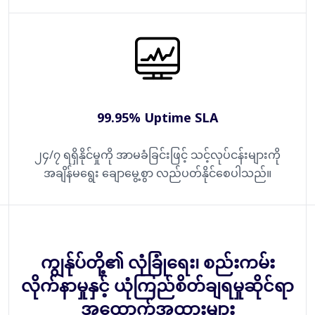
99.95% Uptime SLA
၂၄/၇ ရရှိနိုင်မှုကို အာမခံခြင်းဖြင့် သင့်လုပ်ငန်းများကို
အချိန်မရွေး ချောမွေ့စွာ လည်ပတ်နိုင်စေပါသည်။
ကျွန်ုပ်တို့၏ လုံခြုံရေး၊ စည်းကမ်း
လိုက်နာမှုနှင့် ယုံကြည်စိတ်ချရမှုဆိုင်ရာ
အထောက်အထားများ