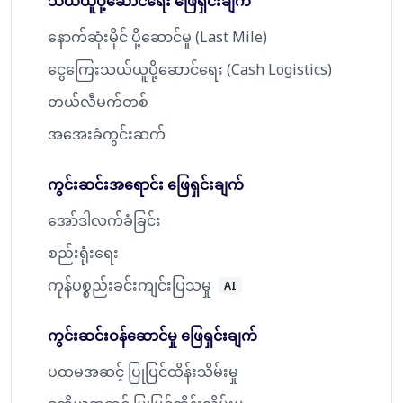
သယ်ယူပို့ဆောင်ရေး ဖြေရှင်းချက်
နောက်ဆုံးမိုင် ပို့ဆောင်မှု (Last Mile)
ငွေကြေးသယ်ယူပို့ဆောင်ရေး (Cash Logistics)
တယ်လီမက်တစ်
အအေးခံကွင်းဆက်
ကွင်းဆင်းအရောင်း ဖြေရှင်းချက်
အော်ဒါလက်ခံခြင်း
စည်းရုံးရေး
ကုန်ပစ္စည်းခင်းကျင်းပြသမှု
AI
ကွင်းဆင်းဝန်ဆောင်မှု ဖြေရှင်းချက်
ပထမအဆင့် ပြုပြင်ထိန်းသိမ်းမှု