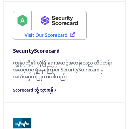
SecurityScorecard
ကျွန်ုပ်တို့၏ လုံခြုံရေးအဆင့်အတန်းသည် ထိပ်တန်း
အဆင့်တွင် ရှိနေကြောင်း SecurityScorecard မှ
အသိအမှတ်ပြုထားပါသည်။
Scorecard သို့ သွားရန်