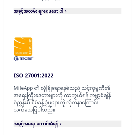
အခွင့်အလမ်း ရrequest ပါ
ISO 27001:2022
MileApp ၏ လုံခြုံရေးစနစ်သည် သင့်ကုမ္ပဏီ၏
အရေးကြီးဒေတာများကို ကာကွယ်ရန် ကမ္ဘာ့စံချိန်
စံညွှန်းမီ စီမံခန့်ခွဲမှုများကို လိုက်နာကြောင်း
သက်သေပြပါသည်။
အခွင့်အရေး တောင်းခံရန်