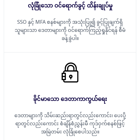
လုံခြုံသော ဝင်ရောက်ခွင့် ထိန်းချုပ်မှု
SSO နှင့် MFA စနစ်များကို အသုံးပြု၍ ခွင့်ပြုချက်ရှိ
သူများသာ ဒေတာများကို ဝင်ရောက်ကြည့်ရှုနိုင်ရန် စီမံ
ခန့်ခွဲပါ။
ခိုင်မာသော ဒေတာကာကွယ်ရေး
ဒေတာများကို သိမ်းဆည်းရာတွင်လည်းကောင်း၊ ပေးပို့
ရာတွင်လည်းကောင်း စံချိန်စံညွှန်းမီ ကုဒ်ဝှက်စနစ်ဖြင့်
အမြဲတမ်း လုံခြုံစေပါသည်။