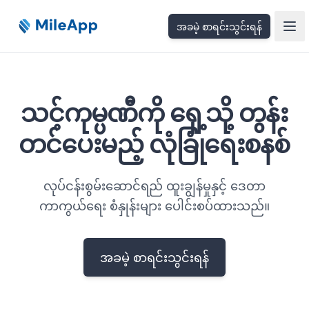
အခမဲ့ စာရင်းသွင်းရန်
Ope
သင့်ကုမ္ပဏီကို ရှေ့သို့ တွန်း
တင်ပေးမည့် လုံခြုံရေးစနစ်
လုပ်ငန်းစွမ်းဆောင်ရည် ထူးချွန်မှုနှင့် ဒေတာ
ကာကွယ်ရေး စံနှုန်းများ ပေါင်းစပ်ထားသည်။
အခမဲ့ စာရင်းသွင်းရန်