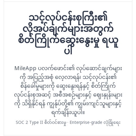
သင့်လုပ်ငန်းစုကြီး၏
လိုအပ်ချက်များအတွက်
စိတ်ကြိုက်ဆွေးနွေးမှု ရယူ
ပါ
MileApp ပလက်ဖောင်း၏ လုပ်ဆောင်ချက်များ
ကို အပြည့်အစုံ လေ့လာရန်၊ သင့်လုပ်ငန်း၏
စိန်ခေါ်မှုများကို ဆွေးနွေးရန်နှင့် စိတ်ကြိုက်
လုပ်ငန်းစုအဆင့် အစီအစဉ်များနှင့် ဈေးနှုန်းများ
ကို သိရှိနိုင်ရန် ကျွန်ုပ်တို့၏ ကျွမ်းကျင်သူများနှင့်
ရက်ချိန်းယူပါ။
SOC 2 Type II စိတ်ဝင်စားမှု · Enterprise-grade လုံခြုံရေး