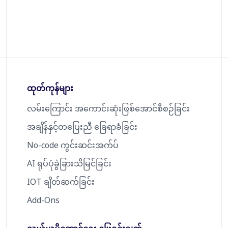
ထုတ်ကုန်များ
လမ်းကြောင်း အကောင်းဆုံးဖြစ်အောင်စီစဉ်ခြင်း
အချိန်နှင့်တပြေးညီ ခြေရာခံခြင်း
No-code ကွင်းဆင်းအက်ပ်
AI ရုပ်ပုံခွဲခြားသိမြင်ခြင်း
IOT ချိတ်ဆက်ခြင်း
Add-Ons