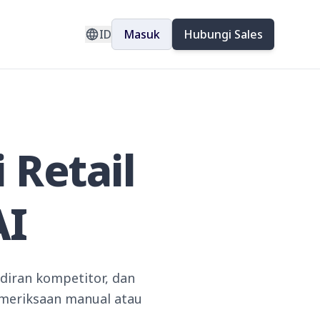
ID
Masuk
Hubungi Sales
 Retail
AI
diran kompetitor, dan
emeriksaan manual atau