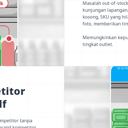
Masalah out-of-stock
kunjungan lapangan.
kosong, SKU yang hil
foto, memberikan tim 
Memungkinkan keputu
tingkat outlet.
titor
lf
ompetitor tanpa
brand kompetitor,