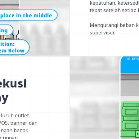
kepatuhan, ketersedia
tepat setelah setiap
Mengurangi beban ke
supervisor.
ekusi
ay
luruh outlet.
POS, banner, dan
ngan benar,
njungan.