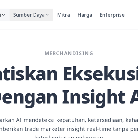
i
Sumber Daya
Mitra
Harga
Enterprise
MERCHANDISING
iskan Eksekusi
engan Insight 
iarkan AI mendeteksi kepatuhan, ketersediaan, keha
mberikan trade marketer insight real-time tanpa p
keterlambatan pelaporan.