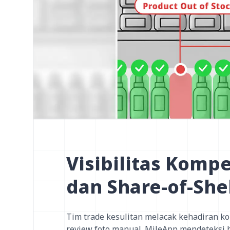
Visibilitas Kompe
dan Share-of-She
Tim trade kesulitan melacak kehadiran k
review foto manual. MileApp mendeteksi 