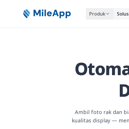
Produk
Solus
Otomat
D
Ambil foto rak dan b
kualitas display — me