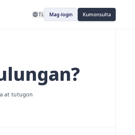
TL
Mag-login
Kumonsulta
ulungan?
a at tutugon