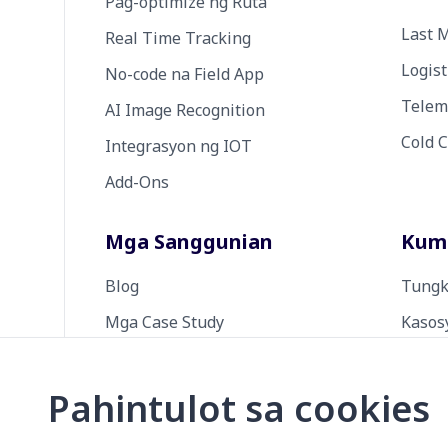
Pag-optimize ng Ruta
Last M
Real Time Tracking
Logist
No-code na Field App
Telem
AI Image Recognition
Cold 
Integrasyon ng IOT
Add-Ons
Mga Sanggunian
Kum
Blog
Tungk
Mga Case Study
Kasos
Sentro ng Tulong
Presy
Dokumentasyon ng Produkto
Karer
Pahintulot sa cookies
Dokumentasyon ng API
Konta