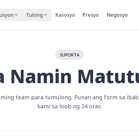
lusyon
Tulong
Kasosyo
Presyo
Negosyo
SUPORTA
a Namin Matut
aming team para tumulong. Punan ang form sa ibab
kami sa loob ng 24 oras.