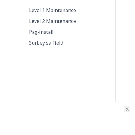
Level 1 Maintenance
Level 2 Maintenance
Pag-install
Surbey sa Field
SOC 2
Certified
Security
Type II
ISO 27001
Scorecard