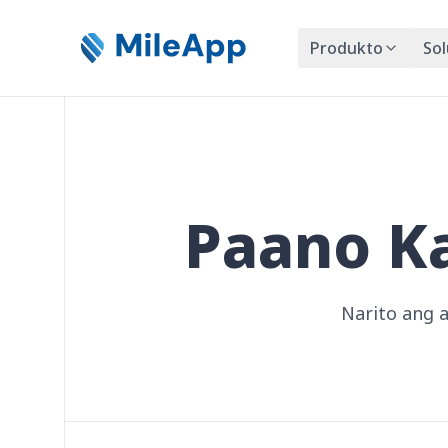
Produkto
So
Paano K
Narito ang 