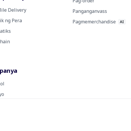
Pag-order
ile Delivery
Panganganvass
ik ng Pera
Pagmemerchandise
AI
atiks
Chain
panya
ol
yo
o
a
kin Kami