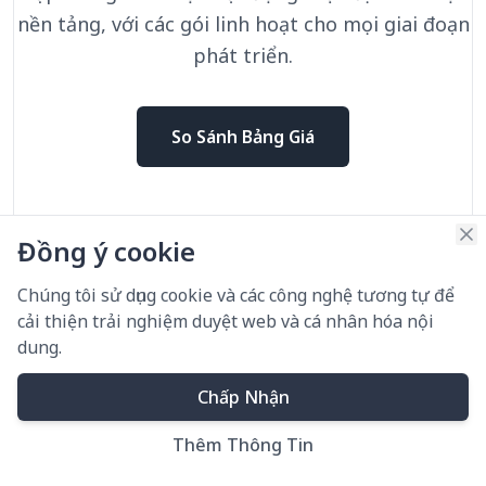
nền tảng, với các gói linh hoạt cho mọi giai đoạn
phát triển.
So Sánh Bảng Giá
Đồng ý cookie
Chúng tôi sử dụng cookie và các công nghệ tương tự để
Được Tin Tưởng Bởi Các
cải thiện trải nghiệm duyệt web và cá nhân hóa nội
Nhà Lãnh Đạo Vận Hành,
dung.
Từ Doanh Nghiệp Đến Các
Chấp Nhận
Nhà Đổi Mới
Thêm Thông Tin
Xem cách các đối tác của chúng tôi đạt được