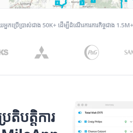
យអ្នកប្រើប្រាស់ជាង 50K+ ដើម្បីដំណើរការភារកិច្ចជាង 1.5M+ 
្រតិបត្តិការ