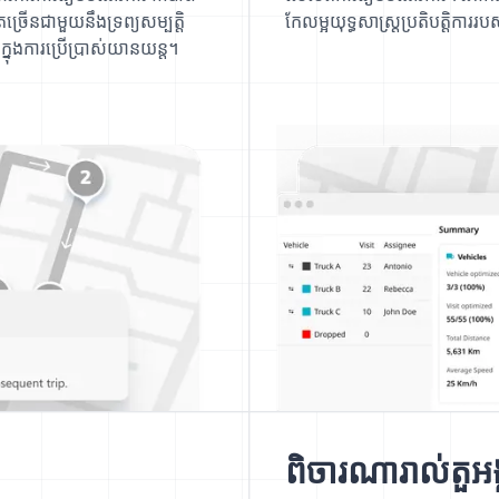
ច្រើនជាមួយនឹងទ្រព្យសម្បត្តិ
កែលម្អយុទ្ធសាស្ត្រប្រតិបត្តិការរប
ុងការប្រើប្រាស់យានយន្ត។
ពិចារណារាល់តួអង្