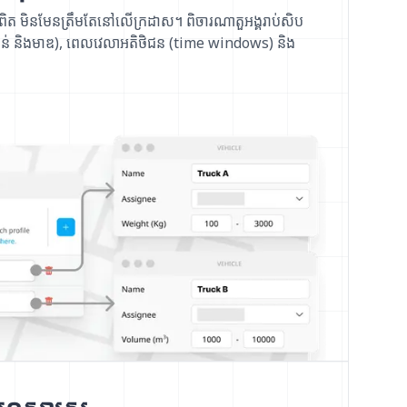
ភពពិត មិនមែនត្រឹមតែនៅលើក្រដាស។ ពិចារណាតួអង្គរាប់សិប
ងន់ និងមាឌ), ពេលវេលាអតិថិជន (time windows) និង
។