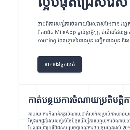
ល្អបំផុតជ្រើសរ
ចាប់ពីការសន្សំការចំណាយដែលវាស់វែងបាន រហូតដល
ពិភពពិត MileApp ផ្តល់នូវអ្វីៗគ្រប់យ៉ាងដែលអ្នកត្រូ
routing ដែលឆ្លាតវៃជាងមុន លឿនជាងមុន និងម
ទាក់ទងផ្នែកលក់
កាត់បន្ថយការចំណាយប្រតិបត្តិក
តាមរយៈការកំណត់កត្តាចំណាយជាក់លាក់សម្រាប់កងយានយន្ត
ស្វែងរកផ្លូវដែលសន្សំសំចៃបំផុតដើម្បីកាត់បន្ថយការចំណាយល
ដែលជួយឱ្យអតិថិជនសម្រេចបាននូវការថយចុះរហូតដល់ 20% 