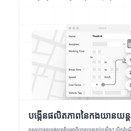
បង្កើនផលិតភាពនៃកងយានយន្តរ
ទទួលបានលទ្ធផលអតិបរមាពីយានយន្តគ្រប់គ្រឿង។ បើកដំណើ