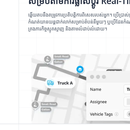
សម្របតាមការផ្លាស់ប្តូរ Real-
ឆ្លើយតបនឹងតម្រូវការប្រតិបត្តិការពិសេសរបស់អ្នក។ ប្រើប្រាស់ប
កំណត់យានយន្តជាក់លាក់សម្រាប់តំបន់នីមួយៗ ឬប្រើដែនកំណ
គ្រងភារកិច្ចស្មុគស្មាញ និងតាមលំដាប់លំដោយ។