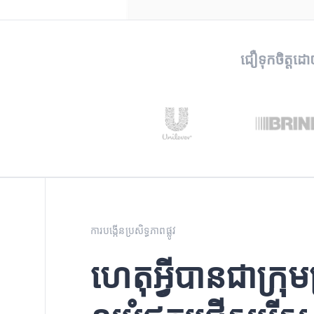
ជឿទុកចិត្តដោ
ការបង្កើនប្រសិទ្ធភាពផ្លូវ
ហេតុអ្វីបានជាក្រុមប