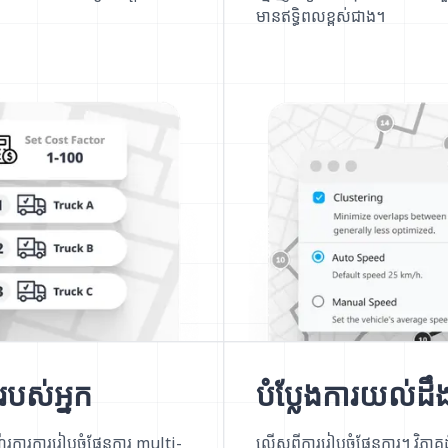
មានឥទ្ធិពលខ្ពស់ជាង។
បស់អ្នក
បំប្លែងការយល់ដ
រការការរៀបចំផែនការ multi-
លើសពីការរៀបចំផែនការ។ វិភាគដំ