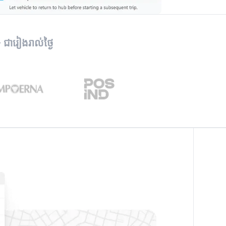
ជារៀងរាល់ថ្ងៃ