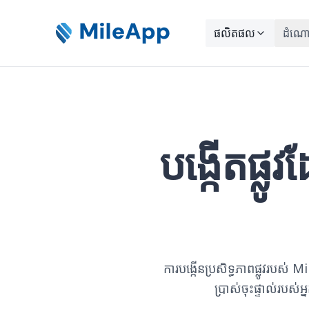
ផលិតផល
ដំណោ
បង្កើតផ្លូ
ការបង្កើនប្រសិទ្ធភាពផ្លូវរបស់ 
ប្រាស់ចុះផ្ទាល់របស