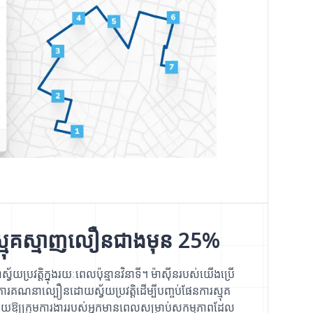
ូវស្មុគស្មាញលឿនជាងមុន 25%
វ័យប្រវត្តិក្នុងរយៈពេលប៉ុន្មានវិនាទី។ ម៉ាស៊ីនរបស់យើងប្រើ
ារគណនាល្បឿនដោយស្វ័យប្រវត្តិដើម្បីបញ្ចប់ផែនការស្មុគ
ឱ្យក្រុមការងាររបស់អ្នកមានពេលសម្រាប់សកម្មភាពដែល