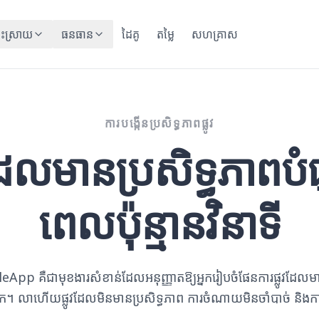
ះស្រាយ
ធនធាន
ដៃគូ
តម្លៃ
សហគ្រាស
ការបង្កើនប្រសិទ្ធភាពផ្លូវ
វដែលមានប្រសិទ្ធភាពបំ
ពេលប៉ុន្មានវិនាទី
MileApp គឺជាមុខងារសំខាន់ដែលអនុញ្ញាតឱ្យអ្នករៀបចំផែនការផ្លូវដែលមាន
់អ្នក។ លាហើយផ្លូវដែលមិនមានប្រសិទ្ធភាព ការចំណាយមិនចាំបាច់ និងក