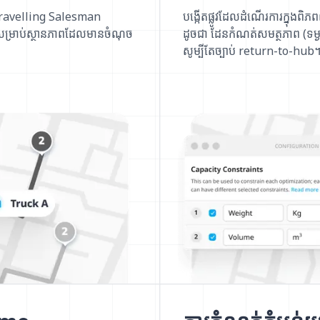
ម Travelling Salesman
បង្កើតផ្លូវដែលដំណើរការក្នុងពិ
ម្រាប់ស្ថានភាពដែលមានចំណុច
ដូចជា ដែនកំណត់សមត្ថភាព (ទម្
សូម្បីតែច្បាប់ return-to-hub