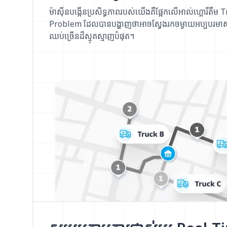
ម៉ាស៊ីនបង្កើនប្រសិទ្ធភាពរបស់យើងគឺផ្អែកលើអាល់ហ្គោរីតឹ
Problem ដែលបានបង្ហាញថាអាចស្វែងរកចម្ងាយអប្បបរមាស
ឈប់ច្រើនដ៏ស្មុគស្មាញបំផុត។