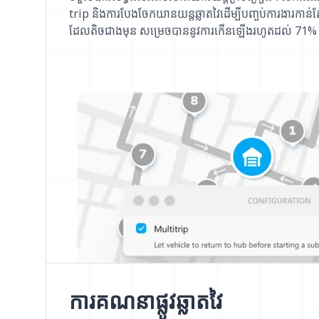
trip និងការបែងចែកយានយន្តឆ្លាតវៃដើម្បីបញ្ចប់ការងារកាន់តែ
ដែលតិចជាងមុន សម្រេចបាននូវការកើនឡើងរហូតដល់ 71% ក្ន
ការគណនាផ្លូវឆ្លាតវៃ