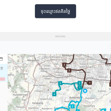
ចុះឈ្មោះឥតគិតថ្លៃ