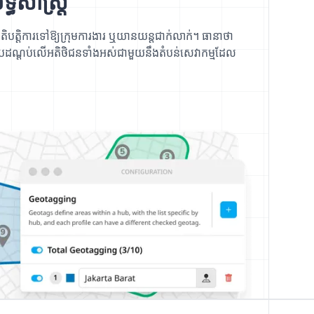
្ធសាស្ត្រ
្រតិបត្តិការទៅឱ្យក្រុមការងារ ឬយានយន្តជាក់លាក់។ ធានាថា
គ្របដណ្តប់លើអតិថិជនទាំងអស់ជាមួយនឹងតំបន់សេវាកម្មដែល