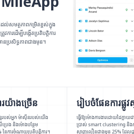
ើស MileApp
់សមត្ថភាពកម្រិតខ្ពស់ក្នុង
វការដើម្បីបង្កើតប្រតិបត្តិការ
ានប្រសិទ្ធភាពជាងមុន។
ារយ៉ាងច្រើន
រៀបចំផែនការផ្ល
របស់អ្នក ម៉ាស៊ីនរបស់យើង
ធ្វើឱ្យម៉ោងការងារដោយដៃក្លាយជាស្
ើប្រេង និងម៉ោងបន្ថែម
ប្រាស់ smart clustering និងក
នៃការចំណាយប្រតិបត្តិការ។
ស្មាញលឿនជាងមុន 25% ដែលជួយ