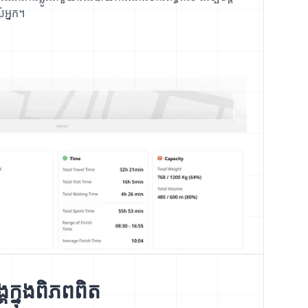
ស់អ្នក។
គក្នុងពិភពពិត