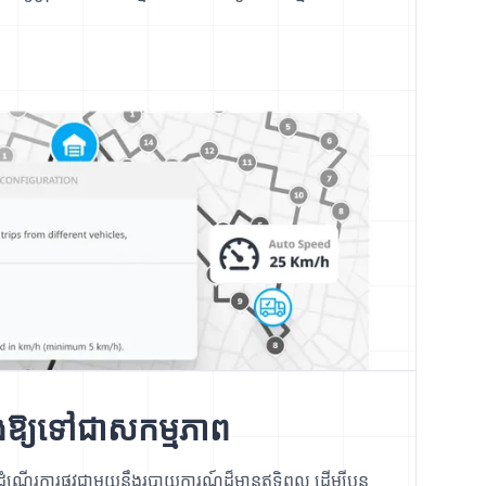
ឹងឱ្យទៅជាសកម្មភាព
ណើរការផ្លូវជាមួយនឹងរបាយការណ៍ដ៏មានឥទ្ធិពល ដើម្បីបន្ត