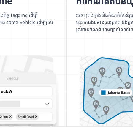
Time
ការកំណត់តំបន់យុទ
្រព័ន្ធ tagging ដើម្បី
រចនា គ្រប់គ្រង និងកំណត់តំបន់ប
ត់ same-vehicle ដើម្បីគ្រប់
បន្ទុកការងារមានតុល្យភាព និង
ត្រូវបានកំណត់យ៉ាងច្បាស់លាស់។