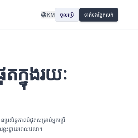
KM
ចូលប្រើ
ទាក់ទងផ្នែកលក់
ផុតក្នុងរយៈ
ប្រសិទ្ធភាពបំផុតសម្រាប់អ្នកប្រើ
ារខ្ជះខ្ជាយពេលវេលា។