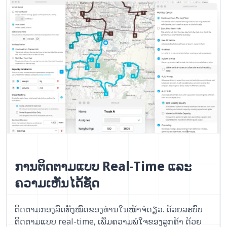
ການຕິດຕາມແບບ Real-Time ແລະ
ຄວາມເຫັນໄດ້ຊັດ
ຕິດຕາມກອງລົດທັງໝົດຂອງທ່ານໃນໜ້າຈໍດຽວ. ດ້ວຍລະບົບ
ຕິດຕາມແບບ real-time, ເພີ່ມຄວາມພໍໃຈຂອງລູກຄ້າ ດ້ວຍ