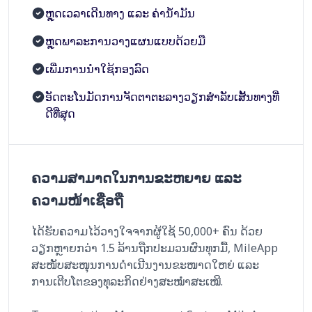
ຫຼຸດເວລາເດີນທາງ ແລະ ຄ່ານ້ຳມັນ
ຫຼຸດພາລະການວາງແຜນແບບດ້ວຍມື
ເພີ່ມການນຳໃຊ້ກອງລົດ
ອັດຕະໂນມັດການຈັດຕາຕະລາງວຽກສຳລັບເສັ້ນທາງທີ່
ດີທີ່ສຸດ
ຄວາມສາມາດໃນການຂະຫຍາຍ ແລະ
ຄວາມໜ້າເຊື່ອຖື
ໄດ້ຮັບຄວາມໄວ້ວາງໃຈຈາກຜູ້ໃຊ້ 50,000+ ຄົນ ດ້ວຍ
ວຽກຫຼາຍກວ່າ 1.5 ລ້ານຖືກປະມວນຜົນທຸກມື້, MileApp
ສະໜັບສະໜຸນການດຳເນີນງານຂະໜາດໃຫຍ່ ແລະ
ການເຕີບໂຕຂອງທຸລະກິດຢ່າງສະໝ່ຳສະເໝີ.