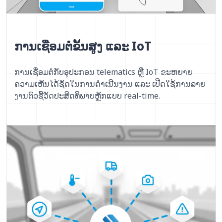
ການເຊື່ອມຕໍ່ຂັ້ນສູງ ແລະ IoT
ການເຊື່ອມຕໍ່ກັບອຸປະກອນ telematics ຫຼື IoT ຂະຫຍາຍ
ຄວາມເຫັນໄດ້ຊັດໃນການດຳເນີນງານ ແລະ ເປີດໃຊ້ການລາຍ
ງານຕົວຊີ້ວັດປະສິດທິພາບຫຼັກແບບ real-time.