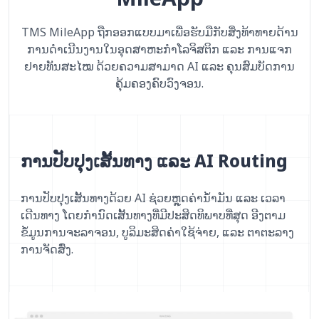
TMS MileApp ຖືກອອກແບບມາເພື່ອຮັບມືກັບສິ່ງທ້າທາຍດ້ານ
ການດຳເນີນງານໃນອຸດສາຫະກຳໂລຈິສຕິກ ແລະ ການແຈກ
ຢາຍທັນສະໄໝ ດ້ວຍຄວາມສາມາດ AI ແລະ ຄຸນສົມບັດການ
ຄຸ້ມຄອງຄົບວົງຈອນ.
ການປັບປຸງເສັ້ນທາງ ແລະ AI Routing
ການປັບປຸງເສັ້ນທາງດ້ວຍ AI ຊ່ວຍຫຼຸດຄ່ານ້ຳມັນ ແລະ ເວລາ
ເດີນທາງ ໂດຍກຳນົດເສັ້ນທາງທີ່ມີປະສິດທິພາບທີ່ສຸດ ອີງຕາມ
ຂໍ້ມູນການຈະລາຈອນ, ບູລິມະສິດຄ່າໃຊ້ຈ່າຍ, ແລະ ຕາຕະລາງ
ການຈັດສົ່ງ.