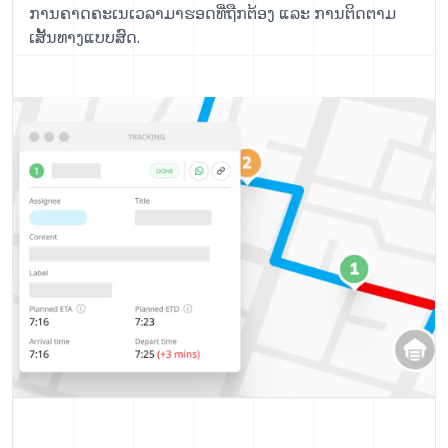
ການຄາດຄະເນເວລາມາຮອດທີ່ຖືກຕ້ອງ ແລະ ການຕິດຕາມ
ເສັ້ນທາງແບບສົດ.