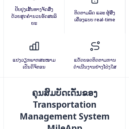
ປັບປຸງເສັ້ນທາງຈັດສົ່ງ
ຕິດຕາມລົດ ແລະ ຜູ້ສົ່ງ
ດ້ວຍສູດຄຳນວນອັດສະລິ
ເຄື່ອງແບບ real-time
ຍະ
ແປງວຽກພາກສະໜາມ
ແດັດບອດຕິດຕາມການ
ເປັນດິຈິຕອນ
ດຳເນີນງານຢ່າງໂປ່ງໃສ
ຄຸນສົມບັດເດັ່ນຂອງ
Transportation
Management System
MileApp