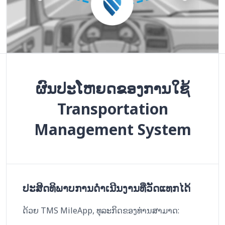
ຜົນປະໂຫຍດຂອງການໃຊ້
Transportation
Management System
ປະສິດທິພາບການດຳເນີນງານທີ່ວັດແທກໄດ້
ດ້ວຍ TMS MileApp, ທຸລະກິດຂອງທ່ານສາມາດ: