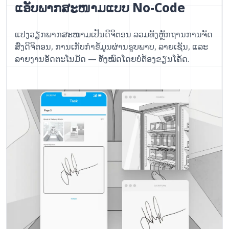
ແອັບພາກສະໜາມແບບ No-Code
ແປງວຽກພາກສະໜາມເປັນດິຈິຕອນ ລວມທັງຫຼັກຖານການຈັດ
ສົ່ງດິຈິຕອນ, ການເກັບກຳຂໍ້ມູນຜ່ານຮູບພາບ, ລາຍເຊັນ, ແລະ
ລາຍງານອັດຕະໂນມັດ — ທັງໝົດໂດຍບໍ່ຕ້ອງຂຽນໂຄ້ດ.