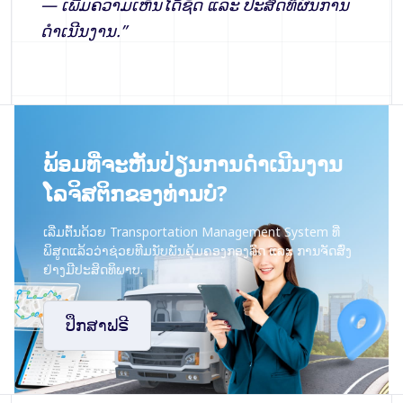
— ເພີ່ມຄວາມເຫັນໄດ້ຊັດ ແລະ ປະສິດທິຜົນການ
ດຳເນີນງານ.
”
ພ້ອມທີ່ຈະຫັນປ່ຽນການດຳເນີນງານ
ໂລຈິສຕິກຂອງທ່ານບໍ?
ເລີ່ມຕົ້ນດ້ວຍ Transportation Management System ທີ່
ພິສູດແລ້ວວ່າຊ່ວຍທີມນັບພັນຄຸ້ມຄອງກອງລົດ ແລະ ການຈັດສົ່ງ
ຢ່າງມີປະສິດທິພາບ.
ປຶກສາຟຣີ