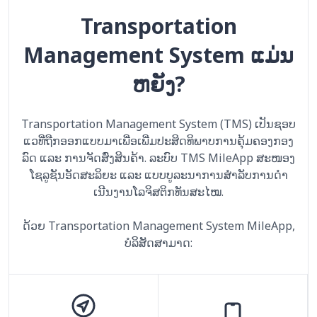
Transportation
Management System ແມ່ນ
ຫຍັງ?
Transportation Management System (TMS) ເປັນຊອບ
ແວທີ່ຖືກອອກແບບມາເພື່ອເພີ່ມປະສິດທິພາບການຄຸ້ມຄອງກອງ
ລົດ ແລະ ການຈັດສົ່ງສິນຄ້າ. ລະບົບ TMS MileApp ສະໜອງ
ໂຊລູຊັນອັດສະລິຍະ ແລະ ແບບບູລະນາການສຳລັບການດຳ
ເນີນງານໂລຈິສຕິກທັນສະໄໝ.
ດ້ວຍ Transportation Management System MileApp,
ບໍລິສັດສາມາດ: