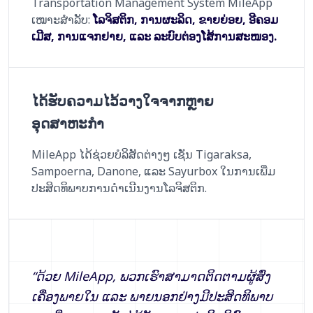
Transportation Management System MileApp
ເໝາະສຳລັບ:
ໂລຈິສຕິກ, ການຜະລິດ, ຂາຍຍ່ອຍ, ອີຄອມ
ເມີສ, ການແຈກຢາຍ, ແລະ ລະບົບຕ່ອງໂສ້ການສະໜອງ.
ໄດ້ຮັບຄວາມໄວ້ວາງໃຈຈາກຫຼາຍ
ອຸດສາຫະກຳ
MileApp ໄດ້ຊ່ວຍບໍລິສັດຕ່າງໆ ເຊັ່ນ Tigaraksa,
Sampoerna, Danone, ແລະ Sayurbox ໃນການເພີ່ມ
ປະສິດທິພາບການດຳເນີນງານໂລຈິສຕິກ.
“
ດ້ວຍ MileApp, ພວກເຮົາສາມາດຕິດຕາມຜູ້ສົ່ງ
ເຄື່ອງພາຍໃນ ແລະ ພາຍນອກຢ່າງມີປະສິດທິພາບ