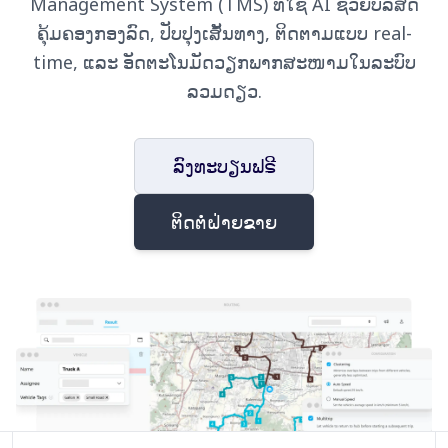
Management System (TMS) ທີ່ໃຊ້ AI ຊ່ວຍບໍລິສັດ
ຄຸ້ມຄອງກອງລົດ, ປັບປຸງເສັ້ນທາງ, ຕິດຕາມແບບ real-
time, ແລະ ອັດຕະໂນມັດວຽກພາກສະໜາມໃນລະບົບ
ລວມດຽວ.
ລົງທະບຽນຟຣີ
ຕິດຕໍ່ຝ່າຍຂາຍ