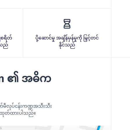
ျစရိတ်
ပို့ဆောင်မှု အချိန်မှန်မှုကို မြှင့်တင်
င်သည်
နိုင်သည်
em ၏ အဓိက
 ခေတ်မီလုပ်ငန်းကဏ္ဍအသီးသီး
ိုင်းထုတ်ထားပါသည်။