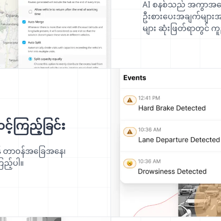
AI စနစ်သည် အကွာအဝေး၊
ဦးစားပေးအချက်များအ
များ ဆုံးဖြတ်ရာတွင် 
့်ကြည့်ခြင်း
်ရန် တာဝန်အခြေအနေ၊
ကြည့်ပါ။