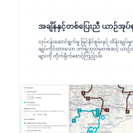
အချိန်နှင့်တစ်ပြေးညီ ယာဉ်အုပ်စ
လုပ်ငန်းဆောင်ရွက်မှု မြင်နိုင်စွမ်းနှင့် ထိန်းချုပ်မှု
ချုပ်ကိုင်ထားသော ဒက်ရှ်ဘုတ်မှတစ်ဆင့် ယာဉ်အာ
များကို တိုက်ရိုက်စောင့်ကြည့်ပါ။