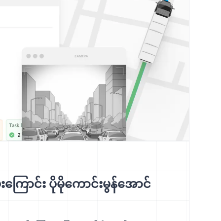
ကြောင်း ပိုမိုကောင်းမွန်အောင်