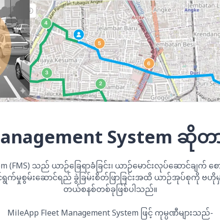
Management System ဆိုတ
 (FMS) သည် ယာဉ်ခြေရာခံခြင်း၊ ယာဉ်မောင်းလုပ်ဆောင်ချက် စောင့
်ရွက်မှုစွမ်းဆောင်ရည် ခွဲခြမ်းစိတ်ဖြာခြင်းအထိ ယာဉ်အုပ်စုကို ဗဟိုမှ 
တယ်စနစ်တစ်ခုဖြစ်ပါသည်။
MileApp Fleet Management System ဖြင့် ကုမ္ပဏီများသည်-