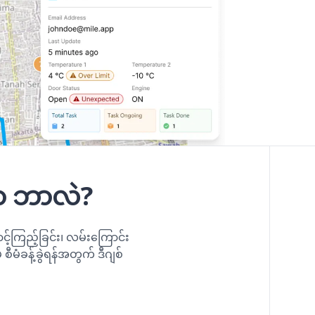
ာ ဘာလဲ?
်ကြည့်ခြင်း၊ လမ်းကြောင်း
စီမံခန့်ခွဲရန်အတွက် ဒီဂျစ်