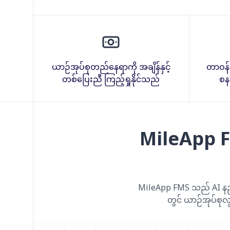
ယာဉ်အုပ်စုတည်နေရာကို အချိန်နှင့်
တာဝန်မျာ
တစ်ပြေးညီ ကြည့်ရှုနိုင်သည်
စနစ
MileApp 
MileApp FMS သည် AI နည်းပည
တွင် ယာဉ်အုပ်စုလု