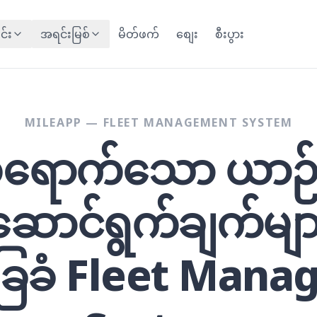
င်း
အရင်းမြစ်
မိတ်ဖက်
စျေး
စီးပွား
MILEAPP — FLEET MANAGEMENT SYSTEM
ုထိရောက်သော ယာဉ်
းဆောင်ရွက်ချက်မ
ေခံ Fleet Man