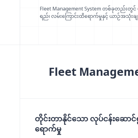
Fleet Management System တစ်ခုတည်းတွင် ယ
ရည်၊ လမ်းကြောင်းထိရောက်မှုနှင့် ယာဉ်အသုံးချမှု
Fleet Managemen
တိုင်းတာနိုင်သော လုပ်ငန်းဆောင်
ရောက်မှု