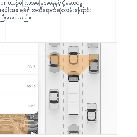
 ယာဉ်ကြောအခြေအနေနှင့် ပို့ဆောင်မှု
ပေါ် အခြေခံ၍ အထိရောက်ဆုံးလမ်းကြောင်း
ကူညီပေးပါသည်။