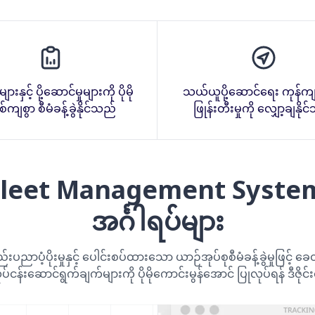
းနှင့် ပို့ဆောင်မှုများကို ပိုမို
သယ်ယူပို့ဆောင်ရေး ကုန်က
်ကျစွာ စီမံခန့်ခွဲနိုင်သည်
ဖြုန်းတီးမှုကို လျှော့ချနို
Fleet Management Syst
အင်္ဂါရပ်များ
ာပံ့ပိုးမှုနှင့် ပေါင်းစပ်ထားသော ယာဉ်အုပ်စုစီမံခန့်ခွဲမှုဖြင့်
ပ်ငန်းဆောင်ရွက်ချက်များကို ပိုမိုကောင်းမွန်အောင် ပြုလုပ်ရန် ဒီဇ