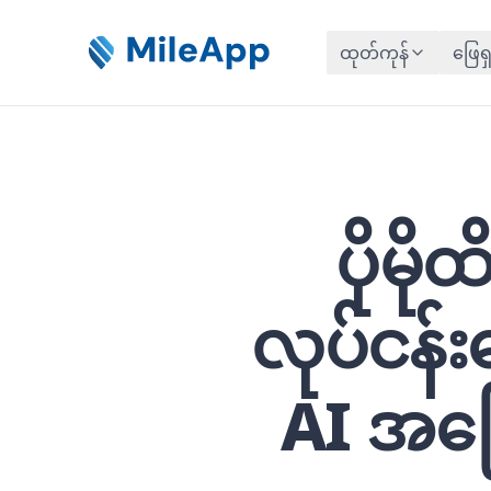
ထုတ်ကုန်
ဖြေရှ
ပိုမိ
လုပ်ငန်
AI အခြ