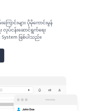
ြောင်းများ ပိုမိုကောင်းမွန်
ရေး လုပ်ငန်းဆောင်ရွက်ရေး
t System ဖြစ်ပါသည်။