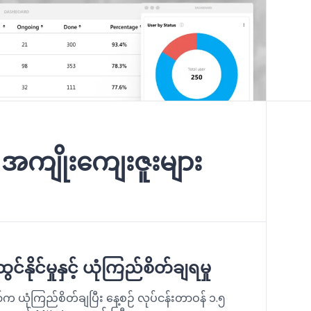
ကျိုးကျေးဇူးများ
်နိုင်မှုနှင့် ယုံကြည်စိတ်ချရမှု
က ယုံကြည်စိတ်ချပြီး နေ့စဉ် လုပ်ငန်းတာဝန် ၁.၅