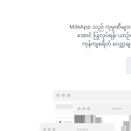
MileApp သည် ကုမ္ပဏီများအား
အောင် ပြုလုပ်ရန်၊ ယာဉ်မ
ကုန်ကျစရိတ် လျှော့