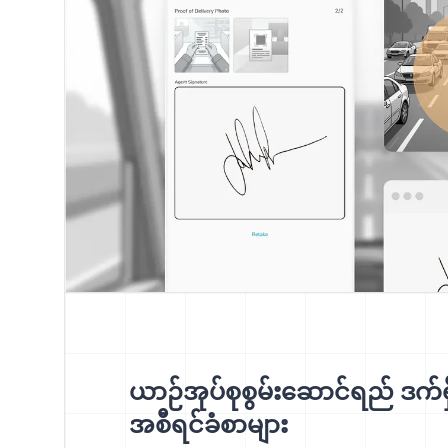
ယာဉ်အုပ်စုစွမ်းဆောင်ရည် ဒက်ရှ်
အစီရင်ခံစာများ