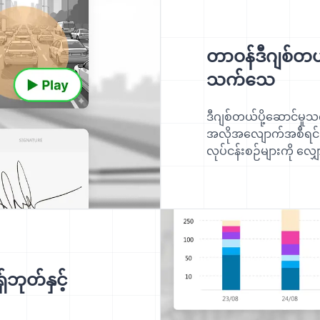
တာဝန်ဒီဂျစ်တယ်ပ
သက်သေ
ဒီဂျစ်တယ်ပို့ဆောင်မှုသ
အလိုအလျောက်အစီရင်ခံ
လုပ်ငန်းစဉ်များကို လျှေ
ဘုတ်နှင့်