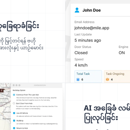
ုခြေရာခံခြင်း
ကို မြှင့်တင်ရန် ဗဟို
းလုံးနှင့် ယာဉ်မောင်း
AI အခြေခံ လမ်း
ပြုလုပ်ခြင်း