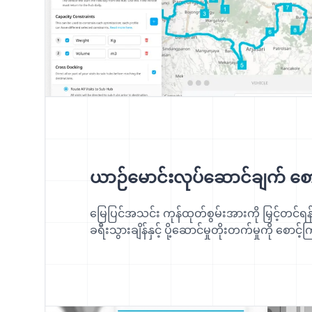
ယာဉ်မောင်းလုပ်ဆောင်ချက် စောင
မြေပြင်အသင်း ကုန်ထုတ်စွမ်းအားကို မြှင့်တင
ခရီးသွားချိန်နှင့် ပို့ဆောင်မှုတိုးတက်မှုကို စောင့်