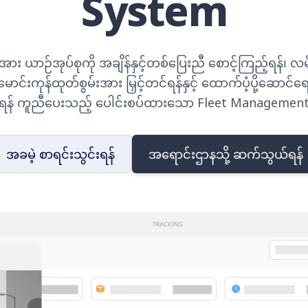
System
 ယာဉ်အုပ်စုကို အချိန်နှင့်တစ်ပြေးညီ စောင့်ကြည့်ရန်၊ လမ်းက
ောင်းကုန်ထုတ်စွမ်းအား မြှင့်တင်ရန်နှင့် ထောက်ပံ့ပို့ဆောင်
ချရန် ကူညီပေးသည့် ပေါင်းစပ်ထားသော Fleet Managemen
အခမဲ့ စာရင်းသွင်းရန်
အရောင်းဌာနသို့ ဆက်သွယ်ရန်