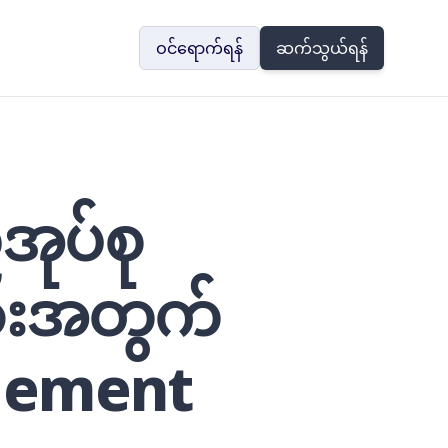
ဝင်ရောက်ရန်
ဆက်သွယ်ရန်
အုပ်စု
ျားအတွက်
agement