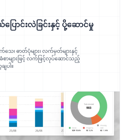
ြောင်းလဲခြင်းနှင့် ပို့ဆောင်မှု
က်သေ၊ ဓာတ်ပုံများ၊ လက်မှတ်များနှင့်
စာများဖြင့် လက်ဖြင့်လုပ်ဆောင်သည့်
ာ့ချပါ။