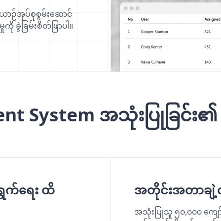
ာဉ်အုပ်စုစွမ်းဆောင်
ကို ခွဲခြမ်းစိတ်ဖြာပါ။
t System အသုံးပြုခြင်း၏ အ
ရွက်ရေး ထိ
အတိုင်းအတာချဲ့ထွင
အသုံးပြုသူ ၅၀,၀၀၀ ကျော်